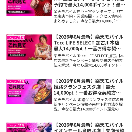
予約で最大14,000ポイント！最新
キャンペーン完全ガイド
楽天モバイル神戸三宮センタープラザ店
の来店予約・営業時間・アクセス情報を
まとめました。今なら最大14,000ポイン
ト還元キャンペーン実施中！来店前にエ
ントリーで損せず契約できます。
【2026年8月最新】楽天モバイル
ショップ情報
Tecc LIFE SELECT 加古川本店｜
最大14,000pt！一番お得な契約
方法は？
楽天モバイル Tecc LIFE SELECT 加古川本
店の最新キャンペーン情報や来店予約方
法を解説。今なら最大14,000ポイント還
元のチャンス！一番お得に契約するため
の事前準備や注意点をまとめました。
【2026年8月最新】楽天モバイル
ショップ情報
姫路グランフェスタ店｜最大
14,000pt！一番お得な契約方法
は？
楽天モバイル 姫路グランフェスタ店の最
新キャンペーン情報や来店予約方法を解
説。今なら最大14,000ポイント還元のチ
ャンス！一番お得に契約するための事前
準備や注意点をまとめました。
【2026年8月最新】楽天モバイル
ショップ情報
イオンモール鳥取北店｜来店予約