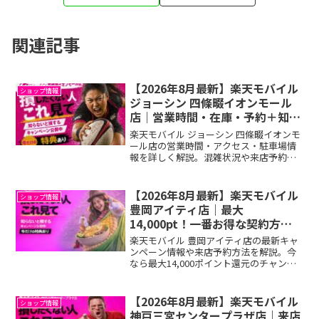
関連記事
【2026年8月最新】楽天モバイル
ショップ情報
ジョーシン 四條畷イオンモール
店｜営業時間・在庫・予約＋知ら
ないと損する申込方法
楽天モバイル ジョーシン 四條畷イオンモ
ール店の営業時間・アクセス・駐車場情
報を詳しく解説。混雑状況や来店予約の
有無、当日契約の流れも紹介していま
す。さらに今ならお得に申し込めるキャ
ンペーン情報も掲載中。
【2026年8月最新】楽天モバイル
ショップ情報
豊岡アイティ店｜最大
14,000pt！一番お得な契約方法
は？
楽天モバイル 豊岡アイティ店の最新キャ
ンペーン情報や来店予約方法を解説。今
なら最大14,000ポイント還元のチャン
ス！一番お得に契約するための事前準備
や注意点をまとめました。
【2026年8月最新】楽天モバイル
ショップ情報
神戸三宮センタープラザ店｜来店