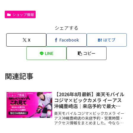
ショップ情報
シェアする
X
Facebook
はてブ
LINE
コピー
関連記事
【2026年8月最新】楽天モバイル
ショップ情報
コジマ×ビックカメラ イーアス
沖縄豊崎店｜来店予約で最大
14,000ポイント！最新キャンペー
楽天モバイルコジマ×ビックカメラ イー
ン完全ガイド
アス沖縄豊崎店の来店予約・営業時間・
アクセス情報をまとめました。今なら最
大14,000ポイント還元キャンペーン実施
中！来店前にエントリーで損せず契約で