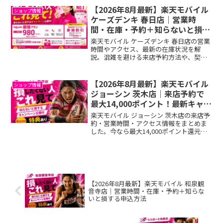
介します。
【2026年8月最新】楽天モバイル
ショップ情報
ケーズデンキ 春日店｜営業時
間・在庫・予約＋知らないと損す
る申込方法
楽天モバイル ケーズデンキ 春日店の営業
時間やアクセス、最新の在庫状況を解
説。混雑を避ける来店予約方法や、契約
前に知っておかないと損をする最大
14,000ポイント還元のキャンペーン情報
も詳しく紹介します。
【2026年8月最新】楽天モバイル
ショップ情報
ジョーシン 茨木店｜来店予約で
最大14,000ポイント！最新キャン
ペーン完全ガイド
楽天モバイル ジョーシン 茨木店の来店予
約・営業時間・アクセス情報をまとめま
した。今なら最大14,000ポイント還元キ
ャンペーン実施中！来店前にエントリー
で損せず契約できます。
【2026年8月最新】楽天モバイル 和泉観
音寺店｜営業時間・在庫・予約＋知らな
いと損する申込方法