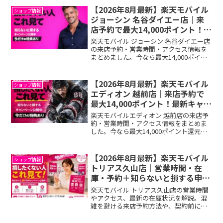
きます。
【2026年8月最新】楽天モバイル
ショップ情報
ジョーシン 名谷ダイエー店｜来
店予約で最大14,000ポイント！最
新キャンペーン完全ガイド
楽天モバイル ジョーシン 名谷ダイエー店
の来店予約・営業時間・アクセス情報を
まとめました。今なら最大14,000ポイン
ト還元キャンペーン実施中！来店前にエ
ントリーで損せず契約できます。
【2026年8月最新】楽天モバイル
ショップ情報
エディオン 越前店｜来店予約で
最大14,000ポイント！最新キャン
ペーン完全ガイド
楽天モバイルエディオン 越前店の来店予
約・営業時間・アクセス情報をまとめま
した。今なら最大14,000ポイント還元キ
ャンペーン実施中！来店前にエントリー
で損せず契約できます。
【2026年8月最新】楽天モバイル
ショップ情報
トリアス久山店｜営業時間・在
庫・予約＋知らないと損する申込
方法
楽天モバイル トリアス久山店の営業時間
やアクセス、最新の在庫状況を解説。混
雑を避ける来店予約方法や、契約前に知
っておかないと損をする最大14,000ポイ
ント還元のキャンペーン情報も詳しく紹